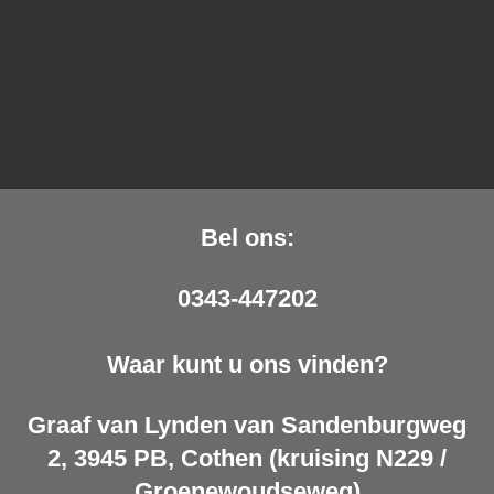
Bel ons:
0343-447202
Waar kunt u ons vinden?
Graaf van Lynden van Sandenburgweg
2, 3945 PB, Cothen (kruising N229 /
Groenewoudseweg)