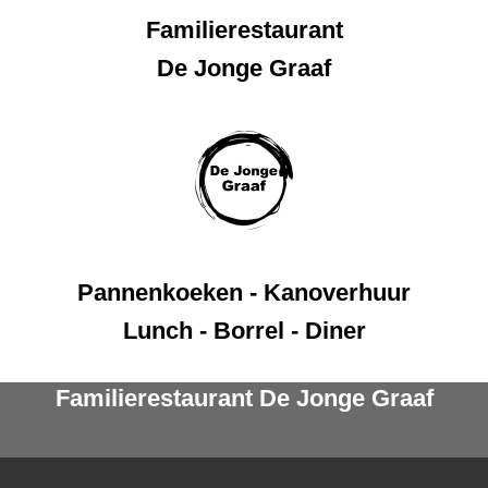
Ga
Familierestaurant
naar
de
De Jonge Graaf
inhoud
Pannenkoeken - Kanoverhuur
Lunch - Borrel - Diner
Familierestaurant De Jonge Graaf